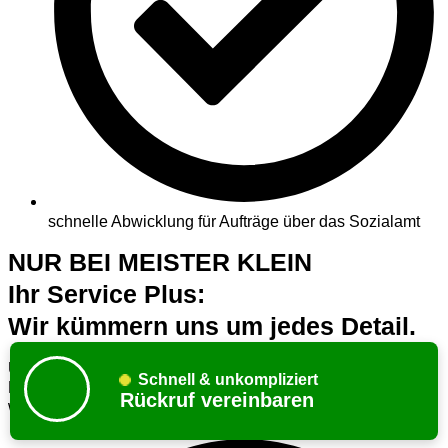
schnelle Abwicklung für Aufträge über das Sozialamt
NUR BEI MEISTER KLEIN
Ihr Service Plus:
Wir kümmern uns um jedes Detail.
Über die reine Entrümpelung hinaus bieten wir Ihnen eine
Schnell & unkompliziert
Reihe von exklusiven Zusatzleistungen an, die Ihnen einen
Rückruf vereinbaren
wirklich sorgenfreien Abschluss garantieren: