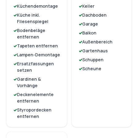
Küchendemontage
Keller
Küche inkl.
Dachboden
Fliesenspiegel
Garage
Bodenbeläge
Balkon
entfernen
Außenbereich
Tapeten entfernen
Gartenhaus
Lampen-Demontage
Schuppen
Ersatzfassungen
Scheune
setzen
Gardinen &
Vorhänge
Deckenelemente
entfernen
Styropordecken
entfernen