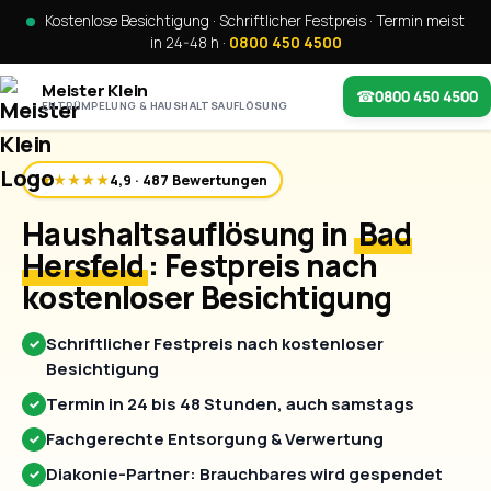
Kostenlose Besichtigung · Schriftlicher Festpreis · Termin meist
in 24-48 h ·
0800 450 4500
Meister Klein
☎
0800 450 4500
ENTRÜMPELUNG & HAUSHALTSAUFLÖSUNG
★★★★★
4,9 · 487 Bewertungen
Haushaltsauflösung in
Bad
Hersfeld
: Festpreis nach
kostenloser Besichtigung
Schriftlicher Festpreis nach kostenloser
✓
Besichtigung
Termin in 24 bis 48 Stunden, auch samstags
✓
Fachgerechte Entsorgung & Verwertung
✓
Diakonie-Partner: Brauchbares wird gespendet
✓