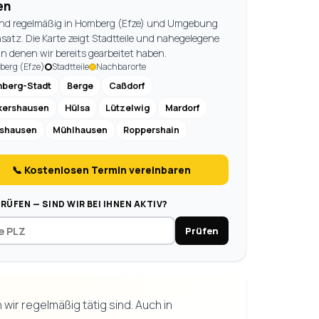
en
ind regelmäßig in Homberg (Efze) und Umgebung
nsatz. Die Karte zeigt Stadtteile und nahegelegene
 in denen wir bereits gearbeitet haben.
erg (Efze)
Stadtteile
Nachbarorte
berg-Stadt
Berge
Caßdorf
kershausen
Hülsa
Lützelwig
Mardorf
shausen
Mühlhausen
Roppershain
📞 Kostenlosen Termin vereinbaren
PRÜFEN — SIND WIR BEI IHNEN AKTIV?
Prüfen
ir regelmäßig tätig sind. Auch in