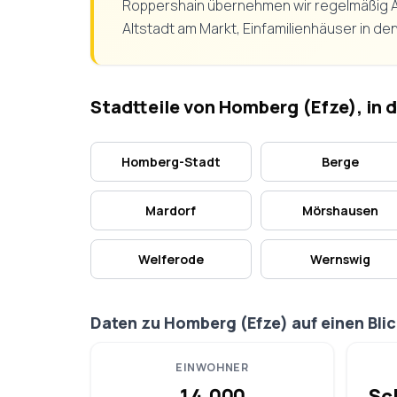
Roppershain übernehmen wir regelmäßig Au
Altstadt am Markt, Einfamilienhäuser in de
Stadtteile von Homberg (Efze), in d
Homberg-Stadt
Berge
Mardorf
Mörshausen
Welferode
Wernswig
Daten zu Homberg (Efze) auf einen Blic
EINWOHNER
14.000
Sc