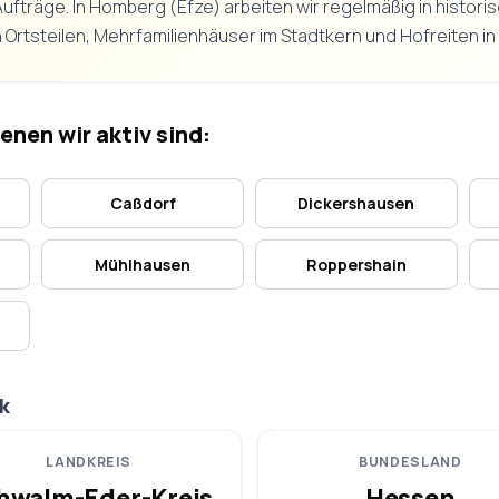
fträge. In Homberg (Efze) arbeiten wir regelmäßig in histo
n Ortsteilen, Mehrfamilienhäuser im Stadtkern und Hofreiten i
enen wir aktiv sind:
Caßdorf
Dickershausen
Mühlhausen
Roppershain
k
LANDKREIS
BUNDESLAND
hwalm-Eder-Kreis
Hessen