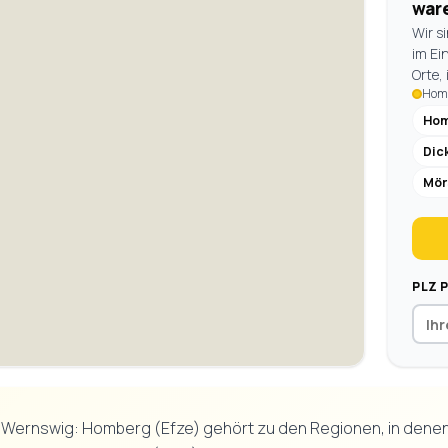
war
Wir s
im Ei
Orte,
Homb
Hom
Dic
Mör
PLZ 
Wernswig: Homberg (Efze) gehört zu den Regionen, in denen w