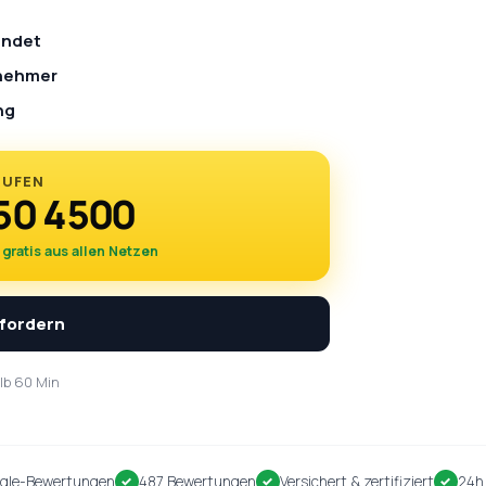
endet
rnehmer
ng
RUFEN
50 4500
·
gratis aus allen Netzen
nfordern
lb 60 Min
gle-Bewertungen
487 Bewertungen
Versichert & zertifiziert
24h