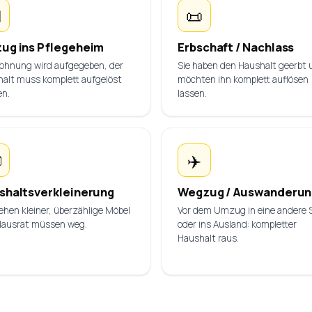

📜
ug ins Pflegeheim
Erbschaft / Nachlass
ohnung wird aufgegeben, der
Sie haben den Haushalt geerbt 
alt muss komplett aufgelöst
möchten ihn komplett auflösen
en.
lassen.

✈️
shaltsverkleinerung
Wegzug / Auswanderun
iehen kleiner, überzählige Möbel
Vor dem Umzug in eine andere 
Hausrat müssen weg.
oder ins Ausland: kompletter
Haushalt raus.