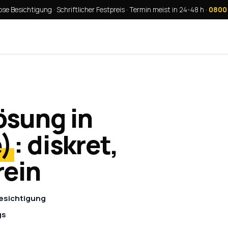
se Besichtigung · Schriftlicher Festpreis · Termin meist in 24-48 h ·
0800
ösung in
)
: diskret,
rein
Besichtigung
gs