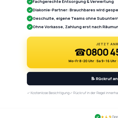
Fachgerechte Entsorgung & Verwertung
✓
Diakonie-Partner: Brauchbares wird gesp
✓
Geschulte, eigene Teams ohne Subunte
✓
Ohne Vorkasse, Zahlung erst nach Räumu
✓
JETZT AN
☎
0800 4
Mo–Fr 8–20 Uhr · Sa 9–16 Uhr 
📝 Rückruf a
✓ Kostenlose Besichtigung
✓ Rückruf in der Regel innerha
★ 4,9
Goo