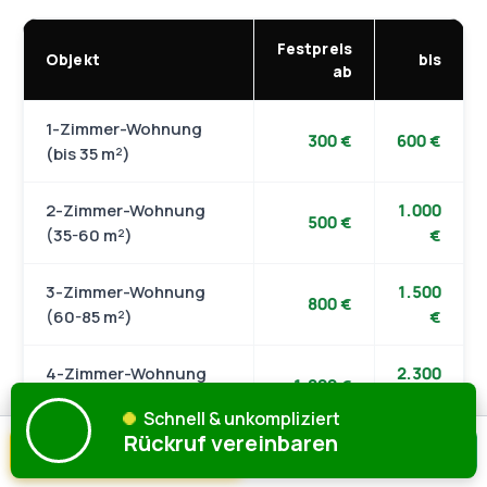
Festpreis
Objekt
bis
ab
1-Zimmer-Wohnung
300 €
600 €
(bis 35 m²)
2-Zimmer-Wohnung
1.000
500 €
(35-60 m²)
€
3-Zimmer-Wohnung
1.500
800 €
(60-85 m²)
€
4-Zimmer-Wohnung
2.300
1.200 €
(85-120 m²)
€
Schnell & unkompliziert
Rückruf vereinbaren
☎ Anrufen
📝 Anfragen
Einfamilienhaus
5.000
2.000 €
(komplett)
€