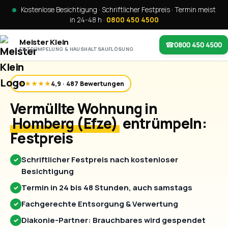
Kostenlose Besichtigung · Schriftlicher Festpreis · Termin meist
in 24-48 h ·
0800 450 4500
Meister Klein
☎
0800 450 4500
ENTRÜMPELUNG & HAUSHALTSAUFLÖSUNG
★★★★★
4,9 · 487 Bewertungen
Vermüllte Wohnung in
Homberg (Efze)
entrümpeln:
Festpreis
Schriftlicher Festpreis nach kostenloser
✓
Besichtigung
Termin in 24 bis 48 Stunden, auch samstags
✓
Fachgerechte Entsorgung & Verwertung
✓
Diakonie-Partner: Brauchbares wird gespendet
✓