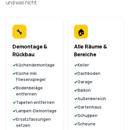
und was nicht.
🔧
🏠
Demontage &
Alle Räume &
Rückbau
Bereiche
Küchendemontage
Keller
Küche inkl.
Dachboden
Fliesenspiegel
Garage
Bodenbeläge
Balkon
entfernen
Außenbereich
Tapeten entfernen
Gartenhaus
Lampen-Demontage
Schuppen
Ersatzfassungen
Scheune
setzen