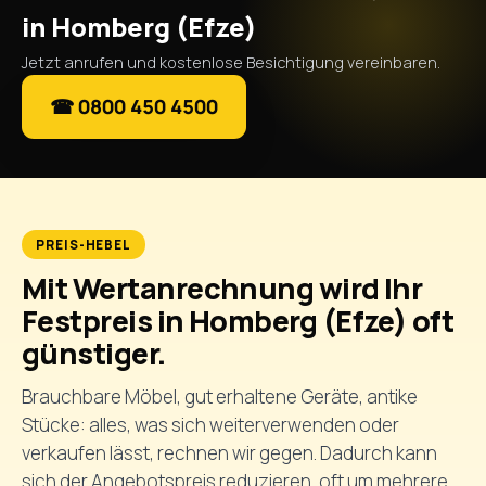
in Homberg (Efze)
Jetzt anrufen und kostenlose Besichtigung vereinbaren.
☎ 0800 450 4500
PREIS-HEBEL
Mit Wertanrechnung wird Ihr
Festpreis in Homberg (Efze) oft
günstiger.
Brauchbare Möbel, gut erhaltene Geräte, antike
Stücke: alles, was sich weiterverwenden oder
verkaufen lässt, rechnen wir gegen. Dadurch kann
sich der Angebotspreis reduzieren, oft um mehrere