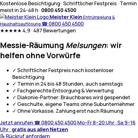
Kostenlose Besichtigung · Schriftlicher Festpreis · Termin
meist in 24-48 h ·
0800 450 4500
Meister Klein
Entrümpelung &
☎
0800 450 4500
Haushaltsauflösung
★★★★★
4,9 · 487 Bewertungen
Messie-Räumung
Melsungen
: wir
helfen ohne Vorwürfe
✓
Schriftlicher Festpreis nach kostenloser
Besichtigung
✓
Termin in 24 bis 48 Stunden, auch samstags
✓
Fachgerechte Entsorgung & Verwertung
✓
Diakonie-Partner: Brauchbares wird gespendet
✓
Geschulte, eigene Teams ohne Subunternehmer
✓
Ohne Vorkasse, Zahlung erst nach Räumung
Jetzt anrufen
☎
0800 450 4500
Mo–Fr 8–20 Uhr · Sa 9–16
Uhr ·
gratis aus allen Netzen
📝 Rückruf anfordern