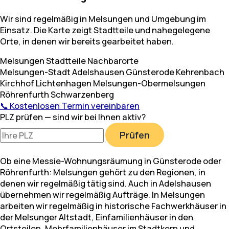
Wir sind regelmäßig in Melsungen und Umgebung im
Einsatz. Die Karte zeigt Stadtteile und nahegelegene
Orte, in denen wir bereits gearbeitet haben.
Melsungen
Stadtteile
Nachbarorte
Melsungen-Stadt
Adelshausen
Günsterode
Kehrenbach
Kirchhof
Lichtenhagen
Melsungen-Obermelsungen
Röhrenfurth
Schwarzenberg
📞 Kostenlosen Termin vereinbaren
PLZ prüfen — sind wir bei Ihnen aktiv?
Prüfen
Ob eine Messie-Wohnungsräumung in Günsterode oder
Röhrenfurth: Melsungen gehört zu den Regionen, in
denen wir regelmäßig tätig sind. Auch in Adelshausen
übernehmen wir regelmäßig Aufträge. In Melsungen
arbeiten wir regelmäßig in historische Fachwerkhäuser in
der Melsunger Altstadt, Einfamilienhäuser in den
Ortsteilen, Mehrfamilienhäuser im Stadtkern und