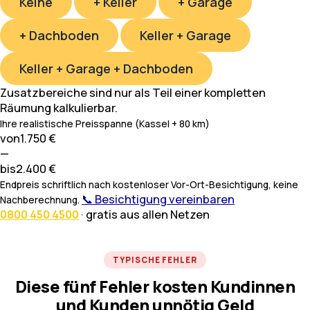
Keine
+ Keller
+ Garage
+ Dachboden
Keller + Garage
Keller + Garage + Dachboden
Zusatzbereiche sind nur als Teil einer kompletten
Räumung kalkulierbar.
Ihre realistische Preisspanne (Kassel + 80 km)
von
1.750 €
—
bis
2.400 €
Endpreis schriftlich nach kostenloser Vor-Ort-Besichtigung, keine
📞 Besichtigung vereinbaren
Nachberechnung.
0800 450 4500
· gratis aus allen Netzen
TYPISCHE FEHLER
Diese fünf Fehler kosten Kundinnen
und Kunden unnötig Geld